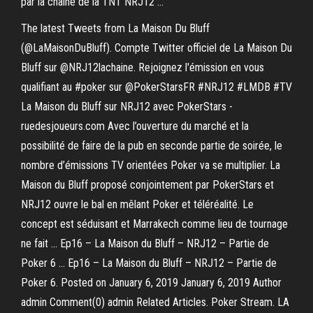
par la chaîne de la TNT NRJ12 ...
The latest Tweets from La Maison Du Bluff
(@LaMaisonDuBluff). Compte Twitter officiel de La Maison Du
Bluff sur @NRJ12lachaine. Rejoignez l'émission en vous
qualifiant au #poker sur @PokerStarsFR #NRJ12 #LMDB #TV
La Maison du Bluff sur NRJ12 avec PokerStars -
ruedesjoueurs.com Avec l’ouverture du marché et la
possibilité de faire de la pub en seconde partie de soirée, le
nombre d’émissions TV orientées Poker va se multiplier. La
Maison du Bluff proposé conjointement par PokerStars et
NRJ12 ouvre le bal en mêlant Poker et téléréalité. Le
concept est séduisant et Marrakech comme lieu de tournage
ne fait ... Ep16 – La Maison du Bluff – NRJ12 – Partie de
Poker 6 ... Ep16 – La Maison du Bluff – NRJ12 – Partie de
Poker 6. Posted on January 6, 2019 January 6, 2019 Author
admin Comment(0) admin Related Articles. Poker Stream. LA