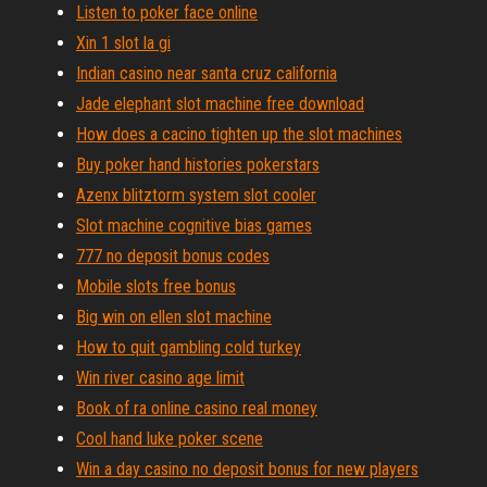
Listen to poker face online
Xin 1 slot la gi
Indian casino near santa cruz california
Jade elephant slot machine free download
How does a cacino tighten up the slot machines
Buy poker hand histories pokerstars
Azenx blitztorm system slot cooler
Slot machine cognitive bias games
777 no deposit bonus codes
Mobile slots free bonus
Big win on ellen slot machine
How to quit gambling cold turkey
Win river casino age limit
Book of ra online casino real money
Cool hand luke poker scene
Win a day casino no deposit bonus for new players