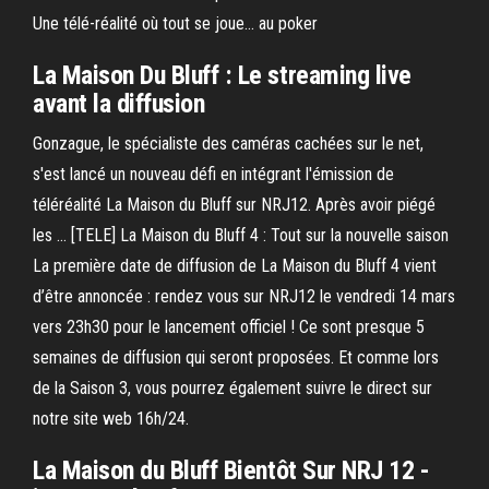
Une télé-réalité où tout se joue... au poker
La Maison Du Bluff : Le streaming live
avant la diffusion
Gonzague, le spécialiste des caméras cachées sur le net,
s'est lancé un nouveau défi en intégrant l'émission de
téléréalité La Maison du Bluff sur NRJ12. Après avoir piégé
les ... [TELE] La Maison du Bluff 4 : Tout sur la nouvelle saison
La première date de diffusion de La Maison du Bluff 4 vient
d’être annoncée : rendez vous sur NRJ12 le vendredi 14 mars
vers 23h30 pour le lancement officiel ! Ce sont presque 5
semaines de diffusion qui seront proposées. Et comme lors
de la Saison 3, vous pourrez également suivre le direct sur
notre site web 16h/24.
La
Maison
du
Bluff
Bientôt Sur
NRJ 12
-