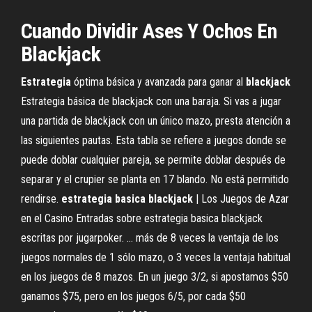
Cuando Dividir Ases Y Ochos En
Blackjack
Estrategia
óptima básica y avanzada para ganar al
blackjack
Estrategia básica de blackjack con una baraja. Si vas a jugar
una partida de blackjack con un único mazo, presta atención a
las siguientes pautas. Esta tabla se refiere a juegos donde se
puede doblar cualquier pareja, se permite doblar después de
separar y el crupier se planta en 17 blando. No está permitido
rendirse.
estrategia
basica
blackjack
| Los Juegos de Azar
en el Casino Entradas sobre estrategia basica blackjack
escritas por jugarpoker. ... más de 8 veces la ventaja de los
juegos normales de 1 sólo mazo, o 3 veces la ventaja habitual
en los juegos de 8 mazos. En un juego 3/2, si apostamos $50
ganamos $75, pero en los juegos 6/5, por cada $50