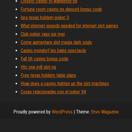
Closest casino to wahpeton nd
Fortune room casino no deposit bonus code
Igra texas holdem poker 3
What internet speeds needed for internet slot games
Club poker vaux sur mer
Come aumentare slot magia dark souls
Casino mondorf les bains spectacle
Full tilt casino bonus code
Htc one m8 slot ng
Free texas holdem table plans
How does a cacino tighten up the slot machines
Cosas relacionadas con el poker 94
Proudly powered by
WordPress
|
Theme:
Envo Magazine