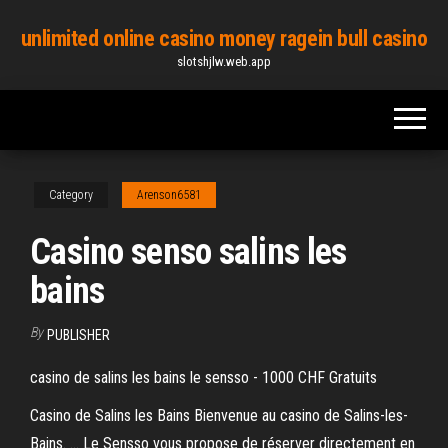
Skip
unlimited online casino money ragein bull casino
to
slotshjlw.web.app
the
content
Category
Arenson6581
Casino senso salins les
bains
By
PUBLISHER
casino de salins les bains le sensso - 1000 CHF Gratuits
Casino de Salins les Bains Bienvenue au casino de Salins-les-
Bains. ... Le Sensso vous propose de réserver directement en