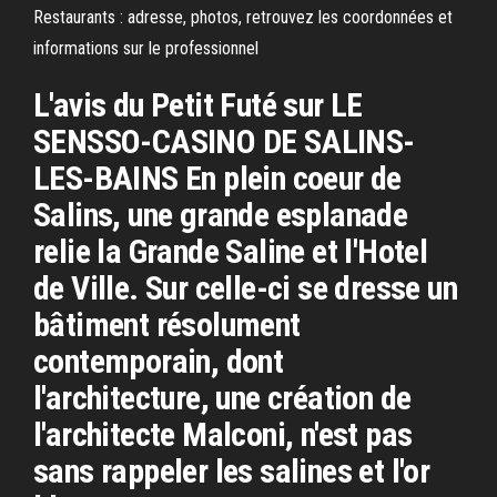
Restaurants : adresse, photos, retrouvez les coordonnées et
informations sur le professionnel
L'avis du Petit Futé sur LE
SENSSO-CASINO DE SALINS-
LES-BAINS En plein coeur de
Salins, une grande esplanade
relie la Grande Saline et l'Hotel
de Ville. Sur celle-ci se dresse un
bâtiment résolument
contemporain, dont
l'architecture, une création de
l'architecte Malconi, n'est pas
sans rappeler les salines et l'or